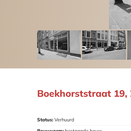
Boekhorststraat 19
Status:
Verhuurd
Bouwvorm:
bestaande bouw