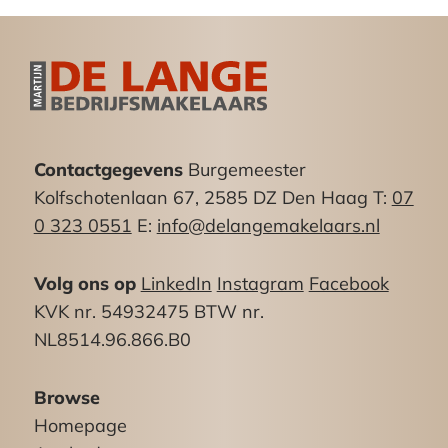
– detailhandel;
– dienstverlening;
– horeca op de begane grond in de categorie
licht;
– kantoren met een maximum
brutovloeroppervlakte van 250 m2 per vestiging;
– sportvoorzieningen.
Contactgegevens
Burgemeester
Kolfschotenlaan 67, 2585 DZ Den Haag T:
07
Parkeren:
0 323 0551
E:
info@delangemakelaars.nl
Aan de de openbare weg zijn er voldoende
(gratis) parkeerplaatsen beschikbaar.
Volg ons op
LinkedIn
Instagram
Facebook
Tevens mogelijkheid van het huren van 2
KVK nr. 54932475 BTW nr.
parkeerplaatsen in achtergelegen parkeergarage
NL8514.96.866.B0
a € 125,– excl. Btw per maand per plaats.
Browse
Bereikbaarheid:
Homepage
Via de