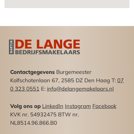
Oppervlakte:
Begane grond ca 52m²
Locatie / bereikbaarheid:
De Keizerstraat is de winkelstraat van
Scheveningen Dorp en omgeving en is door haar
ligging grenzend aan de Scheveningse boulevard
tevens geliefd bij toeristen. De Keizerstraat
beschikt over een goede bereikbaarheid zowel
Contactgegevens
Burgemeester
met auto als met het openbaar vervoer. Tramlijn
Kolfschotenlaan 67, 2585 DZ Den Haag T:
07
1 en busdienst 22 beschikken over haltes op
0 323 0551
E:
info@delangemakelaars.nl
loopafstand.
Volg ons op
LinkedIn
Instagram
Facebook
Voorzieningen/opleveringsniveau:
KVK nr. 54932475 BTW nr.
De winkelruimte is o.a. voorzien van:
NL8514.96.866.B0
– Pantry;