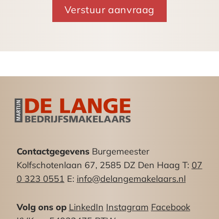
Vraagprijs:
€ 450.000,– kosten koper
Bestemming:
Conform het bestemmingsplan “Regentesse-
Valkenboskwartier” beschikt het object over de
bestemming “Gemengd -2”
De voor ‘Gemengd – 2’ aangewezen gronden zijn
bestemd voor:
– detailhandel, dienstverlening en kantoren;
Contactgegevens
Burgemeester
– bedrijven op de begane grond in de
Kolfschotenlaan 67, 2585 DZ Den Haag T:
07
categorieën A en B van de staat van
0 323 0551
E:
info@delangemakelaars.nl
bedrijfsactiviteiten bij functiemenging als
opgenomen in bijlage 3
Volg ons op
LinkedIn
Instagram
Facebook
van de regels;