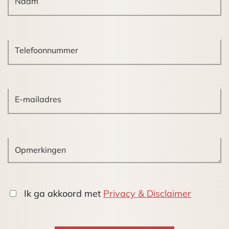
Uitstekende bereikbaarheid met het openbaar
vervoer. Directe tegenover het object bevinden
zich diverse haltes van diverse tram- en
busdiensten, waaronder de Randstadrail, lijn 2, 4
en 12, welke aansluitingen hebben op het
stadscentrum, het Centraal Station en Holland
spoor.
Oppervlakte:
Begane grond: ca. 174m²
1e verdieping: ca. 20m²
2e verdieping: ca. 21m²
totaal: 215m² VVO
Ik ga akkoord met
Privacy & Disclaimer
Parkeren:
Voldoende parkeergelegenheid aan de openbare
weg (betaald vanaf 18.00 uur).