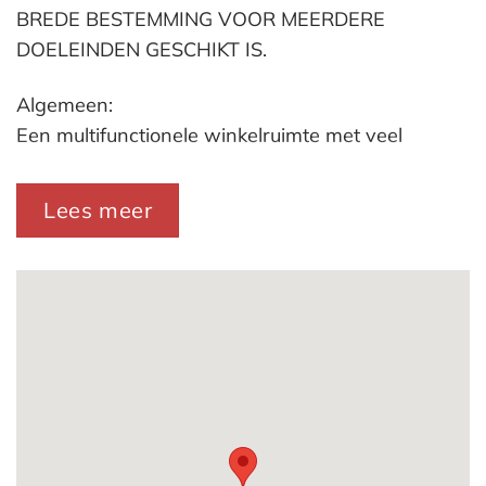
BREDE BESTEMMING VOOR MEERDERE
DOELEINDEN GESCHIKT IS.
Algemeen:
Een multifunctionele winkelruimte met veel
potentie gezien oppervlakte en bestemming.
Deze unieke winkel is gelegen aan het kruispunt
Lees meer
met de Beeklaan, Regentesselaan en de
Loosduinseweg en beschikt daarom over een
uitstekende attentiewaarde. Deze unieke winkel is
sinds 1925 in gebruik bij de gerenommeerde
fietsspecialist “Bontekoe Wielersport”, een begrip
in Den Haag, doch zal bij verkoop vrij van huur
en gebruik opgeleverd. Door de brede
bestemming en de grote oppervlakte is deze
winkel voor meerdere doeleinden geschikt