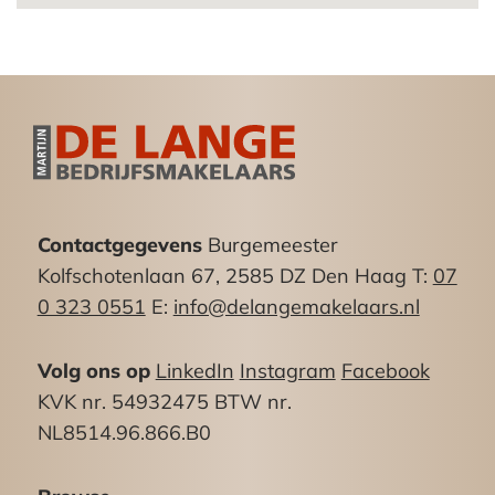
diverse lokale ondernemers gevestigd.
Bereikbaarheid:
Het Oosteinde en de Laan van Wateringsveld
zijn belangrijke verkeersaders voor de bewoners
van Wateringse Veld en Wateringen. De
bereikbaarheid is uitstekend. Via de Laan van
Wateringse Veld heeft u directe aansluiting met
Contactgegevens
Burgemeester
de A4 en via de Dedemsvaartweg en
Kolfschotenlaan 67, 2585 DZ Den Haag T:
07
Erasmusweg met Den Haag. In de directe
0 323 0551
E:
info@delangemakelaars.nl
nabijheid beschikt het object over haltes van
tramlijn 16 en busdiensten 30 en 37.
Volg ons op
LinkedIn
Instagram
Facebook
Vloeroppervlak:
KVK nr. 54932475 BTW nr.
Begane grond ca: 135m²
NL8514.96.866.B0
Bestemming conform bestemmingsplan