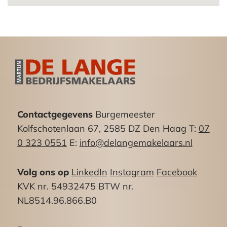
De bedrijfsruimten zijn op nog geen 100 meter
van de Scheveningse Haven, boulevard en het
strand gelegen. In de directe omgeving bevinden
zich diverse gezellige restaurants en
eetgelegenheden.
Door de ligging aan de doorgaande weg naar de
Scheveningse Boulevard en Schevenings Haven
beschikken deze bedrijfsruimten over een
Contactgegevens
Burgemeester
uitstekende attentiewaarde.
Kolfschotenlaan 67, 2585 DZ Den Haag T:
07
Oppervlakte Treilerdwarsweg 140:
0 323 0551
E:
info@delangemakelaars.nl
Ca. 75m²
Volg ons op
LinkedIn
Instagram
Facebook
Opleveringsniveau:
KVK nr. 54932475 BTW nr.
Het gehuurde wordt casco opgeleverd en
NL8514.96.866.B0
verhuurd.
“Het Boegbeeld is een gasloos gebouw.