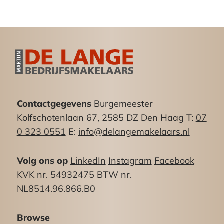
De van Baerlestraat is gelegen in de Haagse wijk
“Moerwijk” in de kom Moerweg/Erasmusweg
nabij het Haagse Zuiderpark. In de directe
nabijheid bevindt zich het buurtwinkelcentrum
aan de Betje Wolffstraat.
Vloeroppervlak:
Contactgegevens
Burgemeester
Begane grond nr.131: ca. 75m²
Kolfschotenlaan 67, 2585 DZ Den Haag T:
07
Begane grond nr.133: ca. 70m²
0 323 0551
E:
info@delangemakelaars.nl
Kelderruimte: ca. 150m²
Woning 1e verdieping nr 133: ca. 75m²
Volg ons op
LinkedIn
Instagram
Facebook
Woning 1e verdieping nr. 131: ca. 65m²
KVK nr. 54932475 BTW nr.
NL8514.96.866.B0
Bestemming:
Conform opgave van het bestemmingsplan
Browse