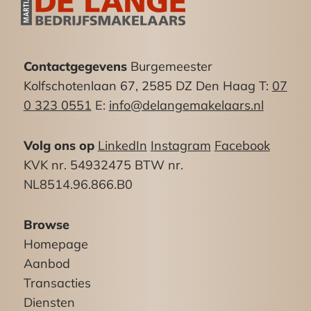
de Wassenaarseweg en de Zuid Hollandlaan
heeft u een uitstekende aansluiting op het
rijkswegennet (A-4, A-12 en A-13). Per
Contactgegevens
Burgemeester
openbaar vervoer is de winkel goed te bereiken,
Kolfschotenlaan 67, 2585 DZ Den Haag T:
07
op loopafstand vindt u diverse bus- en
0 323 0551
E:
info@delangemakelaars.nl
tramhalte’s.
Parkeren:
Volg ons op
LinkedIn
Instagram
Facebook
Aan de openbare weg direct tegenover de winkel
KVK nr. 54932475 BTW nr.
en in de directe omgeving van het object zijn
NL8514.96.866.B0
voldoende (betaalde) parkeermogelijkheden
aanwezig.
Browse
Homepage
Koopsom:
Aanbod
€ 250.000,– kosten koper.
Transacties
Diensten