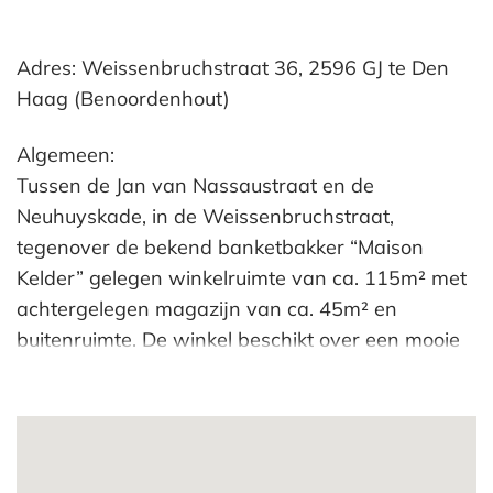
Adres: Weissenbruchstraat 36, 2596 GJ te Den
Haag (Benoordenhout)
Algemeen:
Tussen de Jan van Nassaustraat en de
Neuhuyskade, in de Weissenbruchstraat,
tegenover de bekend banketbakker “Maison
Kelder” gelegen winkelruimte van ca. 115m² met
achtergelegen magazijn van ca. 45m² en
buitenruimte. De winkel beschikt over een mooie
frontbreedte van ca. 8 meter waardoor de winkel
een uitstekende etalagemogelijkheid heeft.
Locatie:
De Weissenbruchstraat is een winkelstraat met