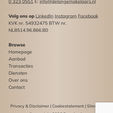
0 323 0551
E:
info@delangemakelaars.nl
Volg ons op
LinkedIn
Instagram
Facebook
KVK nr. 54932475 BTW nr.
NL8514.96.866.B0
Browse
Homepage
Aanbod
Transacties
Diensten
Over ons
Contact
Privacy & Disclaimer
|
Cookiestatement
|
Sitemap