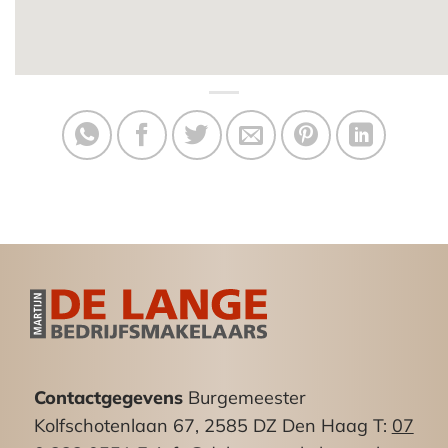
Contactgegevens
Burgemeester
Kolfschotenlaan 67, 2585 DZ Den Haag T:
07