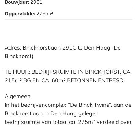
Bouwjaar:
2001
Oppervlakte:
275 m²
Adres: Binckhorstlaan 291C te Den Haag (De
Binckhorst)
TE HUUR: BEDRIJFSRUIMTE IN BINCKHORST, CA.
215m² BG EN CA. 60m² BETONNEN ENTRESOL
Algemeen:
In het bedrijvencomplex “De Binck Twins”, aan de
Binckhorstlaan in Den Haag gelegen
bedrijfsruimte van totaal ca. 275m² verdeeld over
de begane grond (ca. 215m², basismaat ca.