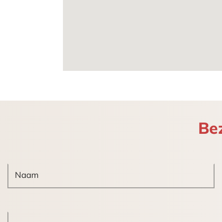
waaronder o.a..:
– Lift;
– Ruimte voor keuken;
– Diverse moderne toiletgroepen;
– Ruime elektrische installatie.
Bestemming:
– Specifieke vorm van horeca – paviljoe
Be
Eventueel benodigde vergunningen en 
Openbaar vervoer:
Op loopafstand bevinden zich de tramh
Parkeergelegenheid
Voldoende parkeergelegenheid aan de