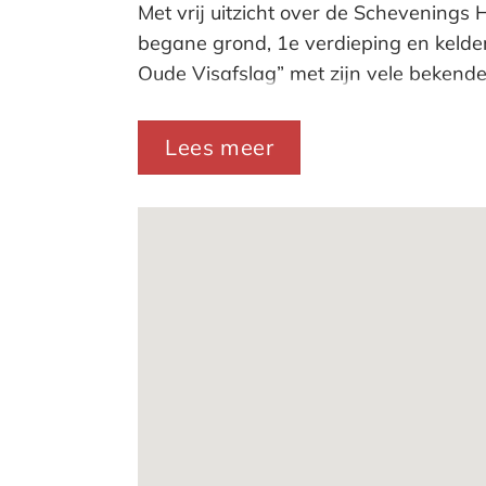
Met vrij uitzicht over de Schevenings
begane grond, 1e verdieping en kelder
Oude Visafslag” met zijn vele bekend
ondernemers die op zoek zijn naar een
Lees meer
Kadaster:
Gemeente ‘s-Gravenhage, sectie AK 
Het object is gelegen op erfpacht wa
Oppervlak:
Begane grond: ca. 193m²
1e verdieping: ca. 295m²
Kelderruimte: ca 225m²
Totaal: ca. 716m² BVO (Bruto vloerop
Opleveringsniveau:
Het object wordt op basis van casco s