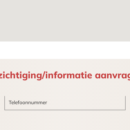
ns en andere paviljoens die inhoudelijk aansluiten bij
zichtiging/informatie aanvra
of toestemmingen voor het gewenste gebruik door kop
altes van de tramlijnen: 10, 11 en 17 alsmede een bu
 openbare weg (betaald parkeren vanaf 18.00 uur)