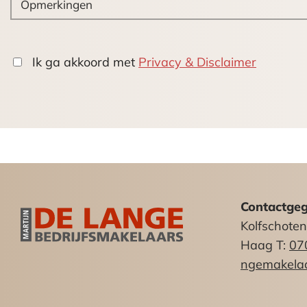
Vraagprijs:
€ 1.995.000,– kosten koper
Ik ga akkoord met
Privacy & Disclaimer
Huurprijs:
Op aanvraag
VOORWAARDEN BIJ VERHUUR
———————————————
BTW status:
Verhuurder wenst te opteren voor BTW 
Contactge
met een nader te bepalen bedrag wo
Kolfschote
Haag T:
07
Servicekosten:
ngemakelaa
Niet van toepassing. Huurder dient zel