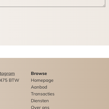
r BTW belaste huur, zal de huurprijs
stagram
Browse
2475 BTW
Homepage
Aanbod
Transacties
gen.
Diensten
Over ons