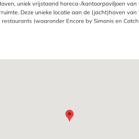
 Haven, uniek vrijstaand horeca-/kantoorpaviljoen van
ruimte. Deze unieke locatie aan de (jacht)haven van 
e restaurants (waaronder Encore by Simonis en Catch 
 bijzondere locatie.
nummer 11343 groot 2 are
arvan de canon eeuwigdurend is afgekocht.
pervlak)
taat verhuurd doch is door voorgaand gebruiker voorz