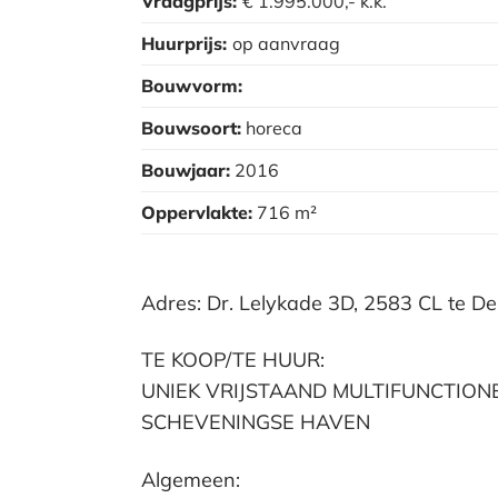
Vraagprijs:
€ 1.995.000,-
k.k.
Huurprijs:
op aanvraag
Bouwvorm:
Bouwsoort:
horeca
Bouwjaar:
2016
Oppervlakte:
716 m²
Adres: Dr. Lelykade 3D, 2583 CL te 
TE KOOP/TE HUUR:
UNIEK VRIJSTAAND MULTIFUNCTION
SCHEVENINGSE HAVEN
Algemeen: