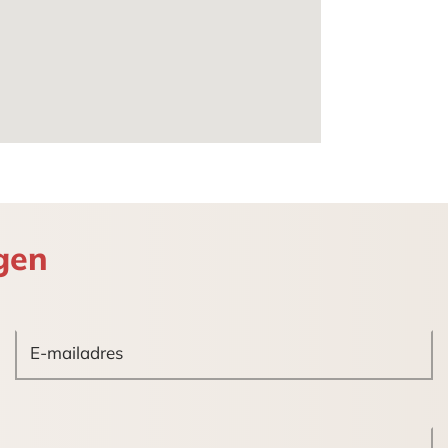
 deze toeristisch recreatieve functie
gen
er voor rekening en risico koper.
shalte van buslijn 23.