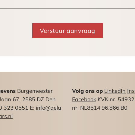
belaste verhuur. Indien huurder niet kan opteren voo
gevens
Burgemeester
Volg ons op
LinkedIn
In
rden verhoogd.
nlaan 67, 2585 DZ Den
Facebook
KVK nr. 5493
0 323 0551
E:
info@dela
nr. NL8514.96.866.B0
rs.nl
f abonnementen gas, water en elektriciteit aan te vra