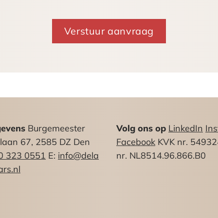
ld) in de directe omgeving aan de openbare weg.
tw belaste verhuur, huurder verleent hiertoe zijn me
gevens
Burgemeester
Volg ons op
LinkedIn
In
nlaan 67, 2585 DZ Den
Facebook
KVK nr. 5493
0 323 0551
E:
info@dela
nr. NL8514.96.866.B0
rs.nl
 gas, water en elektriciteit aan te vragen