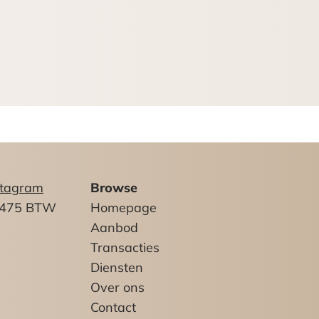
dewerking en verklaart voor tenminste
stagram
Browse
2475 BTW
Homepage
Aanbod
Transacties
Diensten
Over ons
Contact