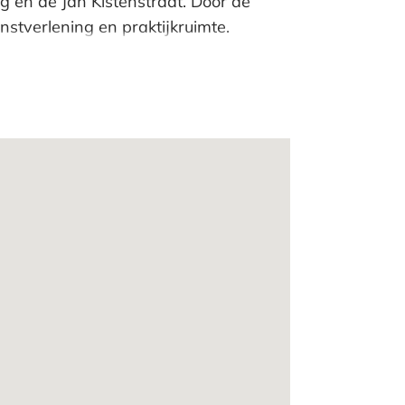
en de Jan Kistenstraat. Door de
stverlening en praktijkruimte.
rstraat zijn tevens vestigingen van de
n gevestigd. De Keizerstraat is de
e Scheveningse boulevard tevens
o als met het openbaar vervoer.
.