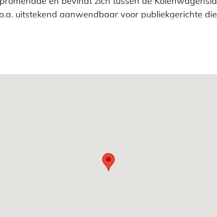
promenade en bevindt zich tussen de Kolenwagenslag 
.a. uitstekend aanwendbaar voor publiekgerichte dien
kelstraat: www.dekeizerstraat.com
nade van de winkelstraat “Keizerstraat”. In de Keize
aken en een grote diversiteit aan horecagelegenhede
en omgeving en is door haar ligging grenzend aan d
 beschikt over een goede bereikbaarheid zowel met aut
ten (buslijn 22) beschikken over haltes op loopafstand