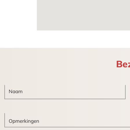
Voorzieningen/opleveringsniveau:
De winkelruimte wordt casco verhuurd
aangebracht. Oplevering zal dan ook p
De winkelruimte is thans o.a. voorzien
– Pantry;
– Toilet;
– Uitgebreide elektrische installatie m
Be
Bestemming:
Conform het bestemmingsplan “Schev
– culturele voorzieningen;
– detailhandel;
– publieksgerichte dienstverlening;
– welzijnsvoorzieningen.
Parkeren: