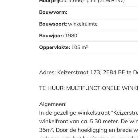
Huurprijs:
€ 1.650,-
p.m.
(21% BTW)
Bouwvorm:
Bouwsoort:
winkelruimte
Bouwjaar:
1980
Oppervlakte:
105 m²
Adres: Keizerstraat 173, 2584 BE te
TE HUUR: MULTIFUNCTIONELE WINKE
Algemeen:
In de gezellige winkelstraat “Keizers
winkelfront van ca. 5.30 meter. De wi
35m². Door de hoekligging en brede wi