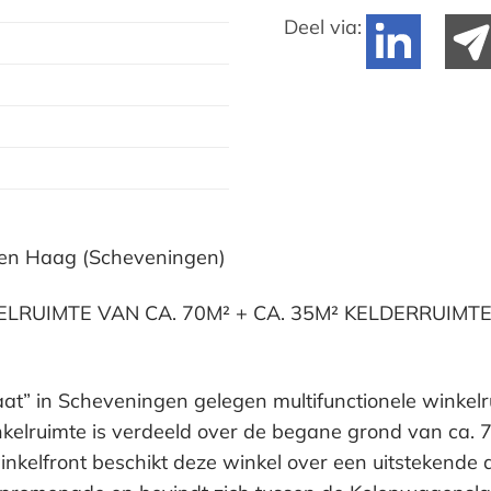
Deel via:
 Den Haag (Scheveningen)
LRUIMTE VAN CA. 70M² + CA. 35M² KELDERRUIMT
traat” in Scheveningen gelegen multifunctionele winke
nkelruimte is verdeeld over de begane grond van ca. 
nkelfront beschikt deze winkel over een uitstekende a