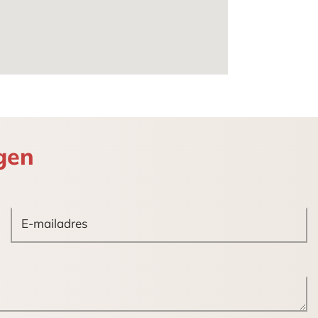
 voorzieningen in het gehuurde
gen
de bestemming waaronder;