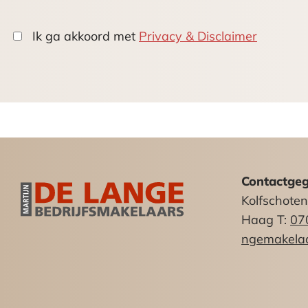
Voldoende parkeergelegenheid (betaa
Ik ga akkoord met
Privacy & Disclaimer
Huurprijs:
€ 1.650,– per maand excl. Btw
BTW:
Verhuurder zal opteren voor een met B
90% belaste prestaties te leveren.
Datum oplevering:
Contactge
In overleg.
Kolfschote
Huurtermijn:
Haag T:
07
In overleg.
ngemakelaa
Servicekosten:
Geen, huurder dient zelf abonnementen