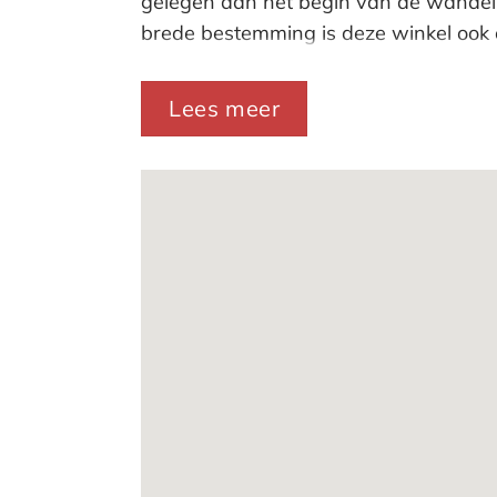
gelegen aan het begin van de wandel
brede bestemming is deze winkel ook o
Zie voor meer informatie over de win
Lees meer
Oppervlakte:
Begane grond ca 70m²
Kelderruimte: ca. 35m²
Totaal: ca. 105m²
Locatie / bereikbaarheid:
De winkelruimte is aan de wandelprome
Hema, Kruidvat, Etos en diverse modez
winkelstraat van Scheveningen Dorp 
geliefd bij toeristen. De Keizerstraat
Diverse tram- (tramlijn 1) en busdiens