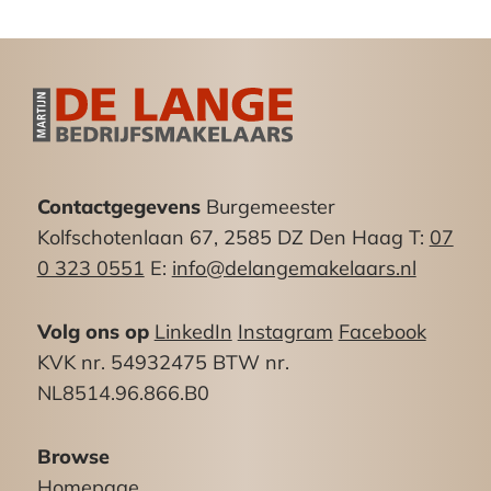
Het bedrijvenpark ligt vrijwel direct aan het
verkeersplein Ypenburg en heeft daardoor directe
aansluitingen op het Rijkswegennet (A4, A-12 en
A-13). Door de centrale ligging tussen Schiphol
en Rotterdam Airport zijn er ook internationaal
goede en snelle aansluitingen voor het
Contactgegevens
Burgemeester
zakenverkeer. Ook met het openbaar vervoer is
Kolfschotenlaan 67, 2585 DZ Den Haag T:
07
de locatie uitstekend bereikbaar. De haltes van
0 323 0551
E:
info@delangemakelaars.nl
tram 1 en tram 15 liggen op zeer korte
loopafstand.
Volg ons op
LinkedIn
Instagram
Facebook
Oppervlakte:
KVK nr. 54932475 BTW nr.
Begane grond: ca. 58m² (basismaat ca. 9.80diep
NL8514.96.866.B0
x ca. 5.95breed)
1e verdieping: ca. 55m²
Browse
Totaal: ca. 113m²
Homepage