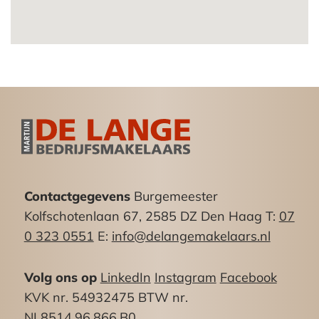
“Regentesse-/Valkenboskwartier” en beschikt
conform het bestemmingsplan over de
bestemming “Gemengd -2”
De voor ‘Gemengd’ aangewezen gronden zijn
bestemd voor o.a.:
– detailhandel, dienstverlening en kantoren;
– bedrijven die behoren tot categorieën A tot en
met B van de bij dit bestemmingsplan behorende
‘Staat van bedrijfsactiviteiten bij
Contactgegevens
Burgemeester
functiemenging’ zoals opgenomen in bijlage 6
Kolfschotenlaan 67, 2585 DZ Den Haag T:
07
van de regels;
0 323 0551
E:
info@delangemakelaars.nl
– maatschappelijke voorzieningen in de vorm van
welzijnsvoorzieningen, waaronder kinderopvang,
Volg ons op
LinkedIn
Instagram
Facebook
– culturele voorzieningen.
KVK nr. 54932475 BTW nr.
Bereikbaarheid:
NL8514.96.866.B0