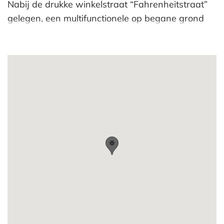
Nabij de drukke winkelstraat “Fahrenheitstraat”
gelegen, een multifunctionele op begane grond
gelegen winkelruimte van circa 95m² met aan de
achterzijde een besloten achtertuin. Door de
ligging aan de doorgaande weg en het glazen
winkelfront beschikt deze winkel over een goede
attentiewaarde. De winkelruimte is thans nog in
gebruik bij een gespecialiseerde kapsalon doch is
door de brede bestemming voor meerdere
doeleinden geschikt..
(Geen horeca)
Oppervlakte:
Begane grond: ca. 95m².
Bestemming:
Het object is gelegen in het bestemmingsplan