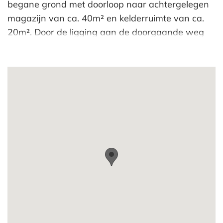
begane grond met doorloop naar achtergelegen
magazijn van ca. 40m² en kelderruimte van ca.
20m². Door de ligging aan de doorgaande weg
de Laan van Meerdervoort beschikt deze winkel
over een uitstekende attentiewaarde.
Locatie:
De winkel is gelegen op de hoek van de Laan van
Meerdervoort en Valkenboskade in de Haagse
Bomenbuurt. In de directe nabijheid bevindt zich
de drukke winkelstraat:”de Fahrenheitsraat”. Aan
de Laan van Meerdervoort bevinden zich in dit
gedeelte diverse speciaalzaken en
praktijkruimten.
Vloeroppervlak:
Begane grond: ca. 105m² (inclusief achtergelegen