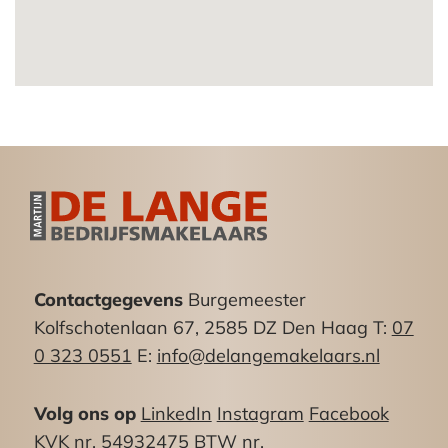
magazijn van ca. 40m²)
Kelderruimte: ca. 20m²
Totaal: ca. 125m²
Het object beschikt over een frontbreedte van
circa 4 meter.
Bestemming:
Het object is gelegen in het bestemmingsplan
“Bloemenbuurt” en beschikt over de bestemming
“dh” en “b”.
Contactgegevens
Burgemeester
– Bedrijfsdoeleinden: voor bedrijven in de
Kolfschotenlaan 67, 2585 DZ Den Haag T:
07
categorie 1 en 2 van de Staat van
0 323 0551
E:
info@delangemakelaars.nl
bedrijfsactiviteiten en dienstverlenende bedrijven;
– Detailhandel uitsluitend op de begane grond.
Volg ons op
LinkedIn
Instagram
Facebook
KVK nr. 54932475 BTW nr.