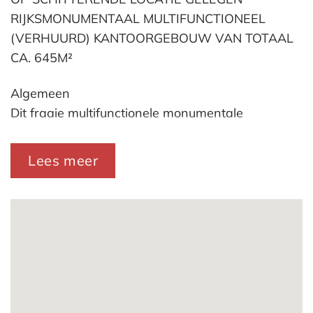
RIJKSMONUMENTAAL MULTIFUNCTIONEEL
(VERHUURD) KANTOORGEBOUW VAN TOTAAL
CA. 645M²
Algemeen
Dit fraaie multifunctionele monumentale
kantoorgebouw met een rijke geschiedenis
(bouwjaar omstreeks 1645) is gelegen aan het
Lees meer
Lange Voorhout in het hart van het historische
centrum van Den Haag. Diverse bekende
organisaties hebben zich in de directe omgeving
gevestigd, waaronder de Britse-, Zweedse-,
Zwitserse- en Spaanse ambassade. Het
beroemde Hotel Des Indes, restaurants
Cottontree by Dimitri, Pulchri en bodega de
Posthoorn bevinden zich ook in de directe