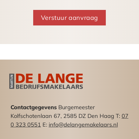
door duizenden bloeiende krokussen als in de
herfst wanneer de bomen de laan een gouden
gloed geven. Regelmatig vinden er op het
middenpad festivals, evenementen en
tentoonstellingen plaats. De statige panden
huizen diverse culturele instellingen, waaronder
Theater Diligentia, Pulchri en het Escher Museum.
Het gebied is vanwege de uitstraling en ligging
een gewilde locatie. In de directe omgeving zijn
diverse gerenommeerde bedrijven gevestigd.
Het Lange Voorhout is vanaf de snelweg
uitstekend bereikbaar. Vanaf de A4 (Amsterdam),
Contactgegevens
Burgemeester
A12 (Utrecht) en A13 (Rotterdam) wordt het
Kolfschotenlaan 67, 2585 DZ Den Haag T:
07
kantoor eenvoudig bereikt. Middels openbaar
0 323 0551
E:
info@delangemakelaars.nl
vervoer is de bereikbaarheid eveneens
uitstekend. Vanaf het Centraal Station is het