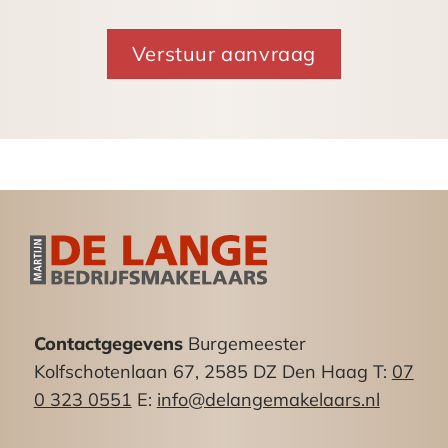
uitgebreid voorzieningenniveau.
Huurprijs
€ 2.500,– per maand (Vrij van Btw).
BTW:
Geen Btw van toepassing.
Huurprijsbetaling
Per maand vooruit te voldoen.
Huurtermijn
In overleg.
Contactgegevens
Burgemeester
Kolfschotenlaan 67, 2585 DZ Den Haag T:
07
Huurprijsaanpassing
0 323 0551
E:
info@delangemakelaars.nl
Jaarlijks, voor het eerst 1 jaar na