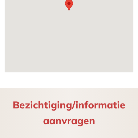
Vloeroppervlak:
Begane grond: ca. 75m²
Eerste verdieping: ca. 67m²
Totaal: ca. 142m²
Bereikbaarheid
Het object is per eigen vervoer uitstekend
bereikbaar via de stadsring (Neherkade-
Troelstrakade). Bereikbaarheid per openbaar
vervoer is uitstekend, in de directe omgeving op
loopafstand bevinden zich de volgende bus-en
tramhalteplaatsen: Lijn 9,11 en12, tevens buslijn
Bezichtiging/informatie
26.
Via de route Troelstrakade, Neherkade,
aanvragen
Binckhorstlaan, Maanweg en Utrechtsebaan is er
een uistekende verbinding met het Prins