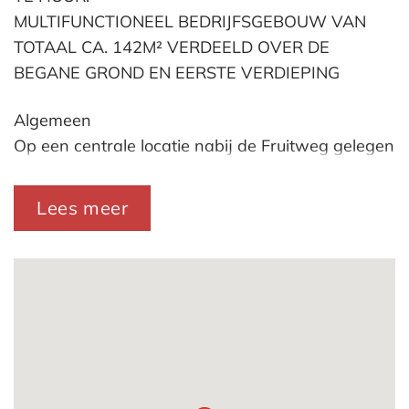
MULTIFUNCTIONEEL BEDRIJFSGEBOUW VAN
TOTAAL CA. 142M² VERDEELD OVER DE
BEGANE GROND EN EERSTE VERDIEPING
Algemeen
Op een centrale locatie nabij de Fruitweg gelegen
zo te betrekken multifunctionele
bedrijfs-/kantoor-/atelierruimte van totaal ca.
Lees meer
140m² verdeeld over de begane grond en de
eerste verdieping. Deze zo te betrekken
bedrijfsruimte was tot voor kort in gebruik als
bedrijfs-/kantoorruimte bij een zorgverlener doch
is voor vele doeleinden geschikt. Dit unieke
bedrijfsgebouw beschikt over een uitgebreid
voorzieningenniveau.