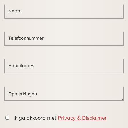
Clausplein (knooppunt A4-A12-A13).
Parkeergelegenheid
Aan de openbare weg alsmede op het
achtergelegen openbare parkeerterrein (op
parkeerterrein overdag vrij parkeren) bevindt
zich voldoende parkeergelegenheid (Betaald
parkeren vanaf 18.00 uur).
Bestemming:
Het object is gelegen in het bestemmingsplan
“Fruitweg” en beschikt conform het
bestemmingsplan over de bestemming “Bedrijf”
Opleveringsniveau
Ik ga akkoord met
Privacy & Disclaimer
Het object wordt in de huidige staat vrij van losse
inventaris opgeleverd en beschikt over een