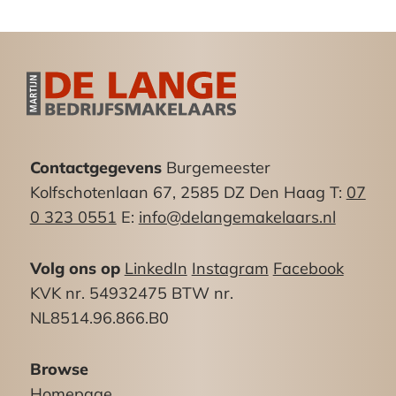
Kantoorruimte begane grond: ca. 65m²
Kantoorruimte 1e etage: ca. 120m²
Totaal: circa 240m²
Voorzieningen:
– verwarming middels stadsverwarming
– kabelgoten
Contactgegevens
Burgemeester
– systeemplafonds met ingebouwde
Kolfschotenlaan 67, 2585 DZ Den Haag T:
07
verlichtingsarmaturen
0 323 0551
E:
info@delangemakelaars.nl
– pantry met close-in boiler
– alarminstallatie
Volg ons op
LinkedIn
Instagram
Facebook
– modern toilet met vaste wastafel
KVK nr. 54932475 BTW nr.
– overheaddeur
NL8514.96.866.B0
Parkeren:
Het object beschikt over 1 tot 2 parkeerplaatden
Browse
op het achtergelegen binnenterrein, verder
Homepage