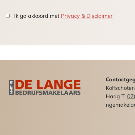
Huurprijs:
Ik ga akkoord met
Privacy & Disclaimer
€ 4.250,– per maand excl. Btw.
De huurprijs dient te worden vermeer
Servicekosten
De servicekosten bedragen € 25,00 per
navolgende bestanddelen vallen hiero
– verbruik gas, water en elektra;
– onderhoud aan installaties;
Contactge
Kolfschote
Huurtermijn
Haag T:
07
In overleg.
ngemakelaa
BTW:
Verhuurder zal opteren voor een met B
tenminste 90% belaste prestaties te l