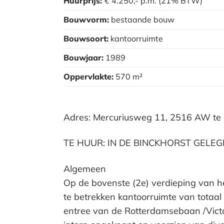
Huurprijs:
€ 4.250,-
p.m.
(21% BTW)
Bouwvorm:
bestaande bouw
Bouwsoort:
kantoorruimte
Bouwjaar:
1989
Oppervlakte:
570 m²
Adres: Mercuriusweg 11, 2516 AW te 
TE HUUR: IN DE BINCKHORST GELE
Algemeen
Op de bovenste (2e) verdieping van 
te betrekken kantoorruimte van totaal
entree van de Rotterdamsebaan /Victo