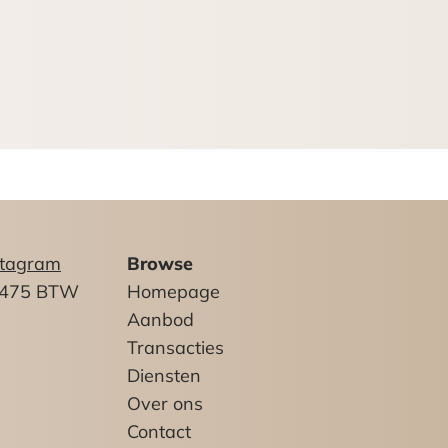
uitgangspunt de werkelijke kosten. De
stagram
Browse
2475 BTW
Homepage
Aanbod
Transacties
Diensten
edewerking en verklaart voor
Over ons
Contact