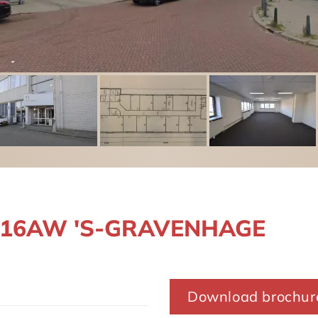
2516AW 'S-GRAVENHAGE
Download brochur