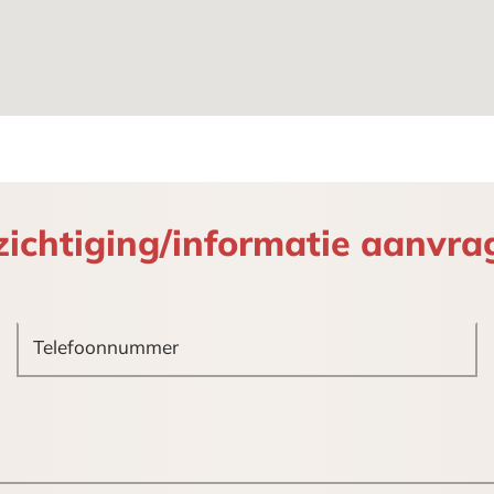
penbare weg.
de indeling, voornoemd metrage is inclusief toebedeli
t en onder andere voorzien van:
zichtiging/informatie aanvra
enblokken met apparatuur;
groepen;
;
le beglazing.