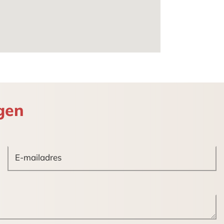
ng algemene ruimten.
gen