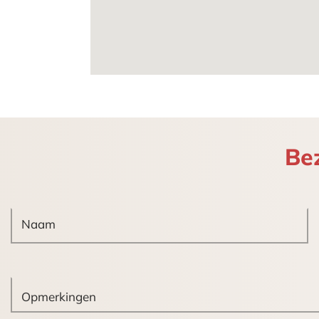
Verder parkeergelegenheid aan de o
Vloeroppervlakte
2e verdieping: ca. 570m²
Zie de plattegrond in de bijlage voor 
Opleveringsniveau
Het kantoor is recent intern opgeknap
Be
– lift en trappenhuis;
– een tweetal moderne pantry’s/keuk
– een tweetal modern betegelde toilet
– gesausde wanden;
– grotendeels vloerbedekking;
– centrale verwarming met radiatoren
– diverse airco-split units;
– te openen ramen voorzien van dubbe