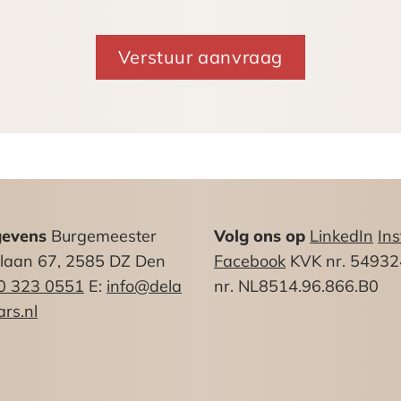
derd met Btw en servicekosten.
 m²/jr met verrekening op nacalculatiebasis met als 
nder:
gevens
Burgemeester
Volg ons op
LinkedIn
In
nlaan 67, 2585 DZ Den
Facebook
KVK nr. 5493
0 323 0551
E:
info@dela
nr. NL8514.96.866.B0
rs.nl
TW belaste verhuur, huurder verleent hiertoe zijn m
everen.