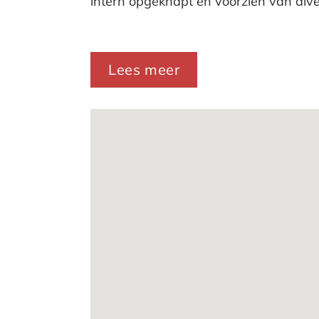
intern opgeknapt en voorzien van div
Het kantoor is toegankelijk via een ge
De Binckhorst is volop in ontwikkeling 
Lees meer
zijn. Tevens zijn er ook diverse gezel
Bereikbaarheid
Uitstekende bereikbaarheid met de auto
directe verbinding met A4 (Amsterda
ligging in de directe nabijheid van de
extra ontsluiting tussen Den Haag en
De bereikbaarheid met het openbaar v
Haag HS en Voorburg, welke te bereiken
Parkeergelegenheid:
Op het naastgelegen parkeerterrein be