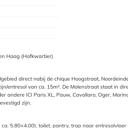
en Haag (Hofkwartier)
gebied direct nabij de chique Hoogstraat, Noordeind
n/entresol van ca. 15m². De Molenstraat staat in dir
 andere ICI Paris XL, Pauw, Cavallaro, Oger, Marina R
vestigd zijn.
ca. 5.80×4.00), toilet, pantry, trap naar entresolvloe