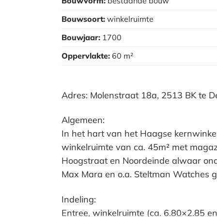
Bouwvorm:
bestaande bouw
Bouwsoort:
winkelruimte
Bouwjaar:
1700
Oppervlakte:
60 m²
Adres: Molenstraat 18a, 2513 BK te D
Algemeen:
In het hart van het Haagse kernwinkel
winkelruimte van ca. 45m² met magazij
Hoogstraat en Noordeinde alwaar onder
Max Mara en o.a. Steltman Watches ge
Indeling:
Entree, winkelruimte (ca. 6.80×2.85 en 