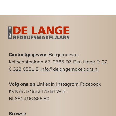
Bestemming:
Bedrijfsdoeleinden in het bestemmingsplan
Houtwijk.
De voor ‘Bedrijf – 1’ aangewezen gronden zijn
bestemd voor bedrijfsmatige activiteiten ten
behoeve van:
bedrijven in de categorieën A en B van de staat
Contactgegevens
Burgemeester
van bedrijfsactiviteiten voor functiemenging,
Kolfschotenlaan 67, 2585 DZ Den Haag T:
07
zoals opgenomen in Bijlage 2 Staat van bedrijven
0 323 0551
E:
info@delangemakelaars.nl
bij functiemenging;
Volg ons op
LinkedIn
Instagram
Facebook
Bereikbaarheid:
KVK nr. 54932475 BTW nr.
Uitstekende bereikbaar met eigen vervoer. Via de
NL8514.96.866.B0
Loosduinseweg is men binnen ca. 5 autominuten
in het centrum van den Haag. Via de Lozerlaan
Browse