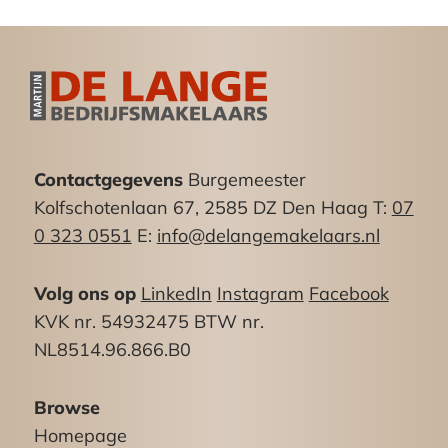
– detailhandel;
– dienstverlening;
Eventueel benodigde vergunningen en of
toestemmingen voor het gewenste gebruik door
koper voor rekening en risico huurder.
Contactgegevens
Burgemeester
Bestemming conform splitsingsakte:
Kolfschotenlaan 67, 2585 DZ Den Haag T:
07
winkel-/bedrijfsruimte
0 323 0551
E:
info@delangemakelaars.nl
Parkeergelegenheid
Volg ons op
LinkedIn
Instagram
Facebook
Goede parkeergelegenheid (betaald) aan de
KVK nr. 54932475 BTW nr.
openbare weg.
NL8514.96.866.B0
Openbaar vervoer:
Browse
Uitstekende bereikbaarheid met auto en
Homepage
openbaar vervoer. Diverse bus- en tramhalten