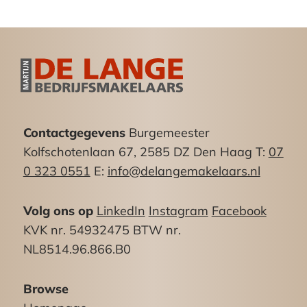
van de Scheveningse Haven, boulevard en het
strand gelegen. In de directe omgeving bevinden
zich diverse gezellige restaurants en
eetgelegenheden.
Door de ligging aan de doorgaande weg naar de
Scheveningse Boulevard en Schevenings Haven
beschikken deze bedrijfsruimten over een
Contactgegevens
Burgemeester
uitstekende attentiewaarde.
Kolfschotenlaan 67, 2585 DZ Den Haag T:
07
Oppervlakte Treilerdwarsweg 4:
0 323 0551
E:
info@delangemakelaars.nl
Ca. 75m²
Volg ons op
LinkedIn
Instagram
Facebook
Opleveringsniveau:
KVK nr. 54932475 BTW nr.
Het gehuurde wordt casco opgeleverd en
NL8514.96.866.B0
verhuurd.
“Het Boegbeeld is een gasloos gebouw.
Browse