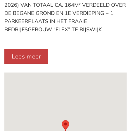
2026) VAN TOTAAL CA. 164M² VERDEELD OVER
DE BEGANE GROND EN 1E VERDIEPING + 1
PARKEERPLAATS IN HET FRAAIE
BEDRIJFSGEBOUW “FLEX” TE RIJSWIJK
Algemeen:
In het recent opgeleverde bedrijfsgebouw “Flex”
Lees meer
gelegen zo te betrekken hoogwaardige
bedrijfsruimte van totaal ca. 164m² verdeeld over
de begane grond en de 1e verdieping met tevens
een eigen parkeerplaats aan de voorzijde van het
gebouw.
De bedrijfsruimte is uitermate geschikt voor
ondernemers die op zoek zijn naar huisvesting
voor hun onderneming of particulieren. Het
gebouw is gelegen op het bedrijventerrein