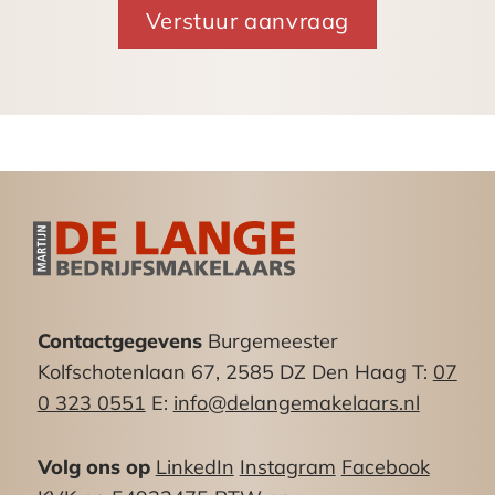
5 tot maximaal 10 minuten lopen) met directe
verbindingen naar Amsterdam en Rotterdam.
Oppervlakte:
Begane grond: ca. 82m² (maatvoering ca. 14.86
meter diep x 5.54 breed)
1e verdieping: ca. 82m²
Totaal: ca. 164m²
Bestemming:
De bedrijfsunits zijn vergund met een functie van
Contactgegevens
Burgemeester
lichte industriefunctie in de categorie
Kolfschotenlaan 67, 2585 DZ Den Haag T:
07
Bedrijfsactiviteiten die zijn genoemd in de Staat
0 323 0551
E:
info@delangemakelaars.nl
van Bedrijfsactiviteiten onder de categorieën 1
t/m 3.2 met uitzondering van
Volg ons op
LinkedIn
Instagram
Facebook
geluidzoneringsplichtige inrichtingen en met