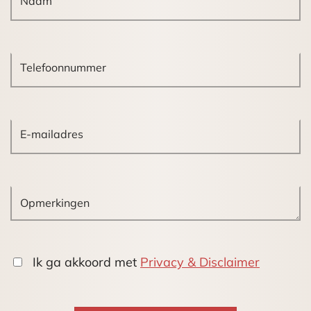
Kadastrale gegevens:
Gemeente Rijswijk sectie G nummer 3724
appartementsindex A-9
Eigen grond
Bereikbaarheid:
Het bedrijventerrein “De Plaspoelpolder” ligt
direct aan de rijksweg A4 (Amsterdam – Den
Haag) en sluit via het verkeersplein Ypenburg en
het Prins Clausplein perfect aan op het
Rijkswegennet waardoor er goede en snelle
verbindingen zijn gewaarborgd met Amsterdam,
Rotterdam en Utrecht. Tevens is het centrum van
Ik ga akkoord met
Privacy & Disclaimer
Den Haag goed bereikbaar met het eigen
vervoer en het openbaar vervoer. Het gebouw
ligt op loopafstand van NS Station Rijswijk (circa