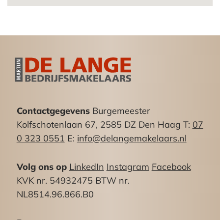
Bestemming:
Conform bestemmingsplan “ZeeheldenkwartIer
2010” beschikt het object over de bestemming
“Gemengd -1”.
De voor ‘Gemengd – 1’ aangewezen gronden zijn
bestemd voor o.a.:
-detailhandel;
-dienstverlening;
Contactgegevens
Burgemeester
-maatschappelijke doeleinden als bedoeld in
Kolfschotenlaan 67, 2585 DZ Den Haag T:
07
Artikel 11, met uitzondering van geestelijke
0 323 0551
E:
info@delangemakelaars.nl
gezondheidszorg.
Volg ons op
LinkedIn
Instagram
Facebook
Parkeergelegenheid
KVK nr. 54932475 BTW nr.
Aan de openbare weg zijn voldoende (betaalde)
NL8514.96.866.B0
parkeermogelijkheden aanwezig.