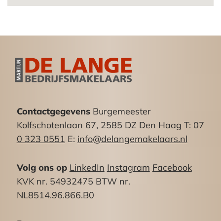
loopafstand bevinden zich diverse haltes van het
openbaar vervoer. De NS Stations Den Haag
Centraal en Holland Spoort bevinden zich
eveneens op loopafstand. Op- en afritten naar
het Rijkswegennet zijn op circa 500 m² afstand
gelegen.
Kadastrale gegevens:
Gemeente ‘s-Gravenhage, sectie H nummer
Contactgegevens
Burgemeester
2745, app.index A-10
Kolfschotenlaan 67, 2585 DZ Den Haag T:
07
Erfpachtcanon eeuwigdurend afgekocht.
0 323 0551
E:
info@delangemakelaars.nl
Vloeroppervlak:
Volg ons op
LinkedIn
Instagram
Facebook
Begane grond: ca. 260m²
KVK nr. 54932475 BTW nr.
NL8514.96.866.B0
Bestemming:
Het object is gelegen in het bestemmingsplan “He