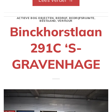
ACTIEVE BOG OBJECTEN
,
BEDRIJF
,
BEDRIJFSRUIMTE
,
BESTAAND
,
VERHUUR
Binckhorstlaan
291C ‘S-
GRAVENHAGE