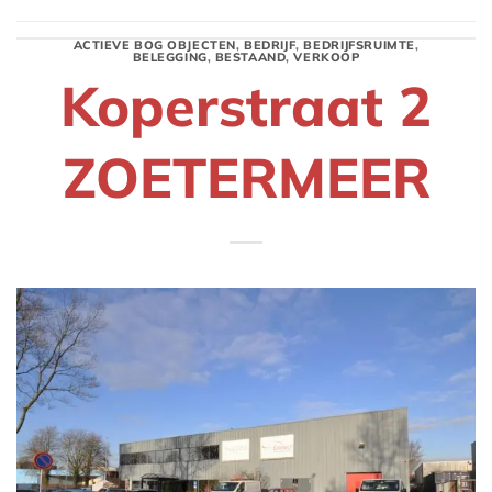
ACTIEVE BOG OBJECTEN
,
BEDRIJF
,
BEDRIJFSRUIMTE
,
BELEGGING
,
BESTAAND
,
VERKOOP
Koperstraat 2
ZOETERMEER