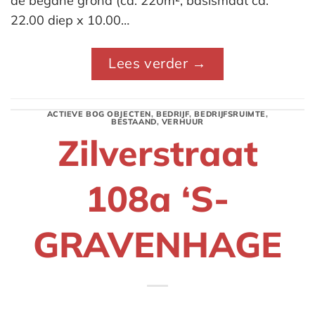
de begane grond (ca. 220m², basismaat ca.
22.00 diep x 10.00…
Lees verder
→
ACTIEVE BOG OBJECTEN
,
BEDRIJF
,
BEDRIJFSRUIMTE
,
BESTAAND
,
VERHUUR
Zilverstraat
108a ‘S-
GRAVENHAGE