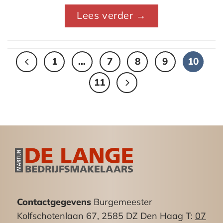
Lees verder
→
1
…
7
8
9
10
11
Contactgegevens
Burgemeester
Kolfschotenlaan 67, 2585 DZ Den Haag T:
07