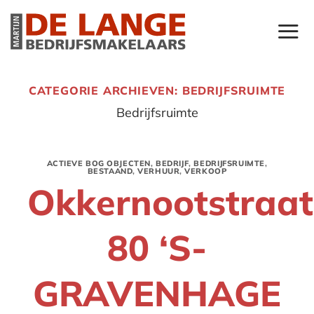
Ga
naar
inhoud
CATEGORIE ARCHIEVEN:
BEDRIJFSRUIMTE
Bedrijfsruimte
ACTIEVE BOG OBJECTEN
,
BEDRIJF
,
BEDRIJFSRUIMTE
,
BESTAAND
,
VERHUUR
,
VERKOOP
Okkernootstraat
80 ‘S-
GRAVENHAGE