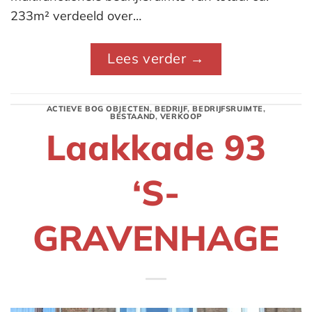
233m² verdeeld over…
Lees verder
→
ACTIEVE BOG OBJECTEN
,
BEDRIJF
,
BEDRIJFSRUIMTE
,
BESTAAND
,
VERKOOP
Laakkade 93
‘S-
GRAVENHAGE