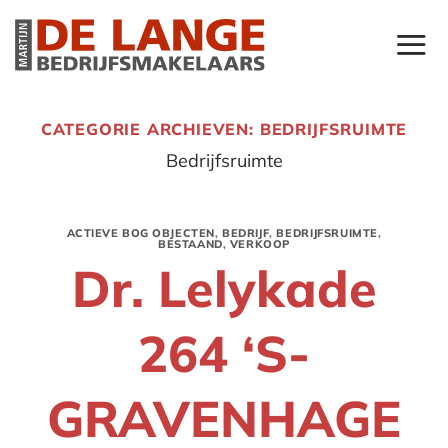
Ga
naar
inhoud
CATEGORIE ARCHIEVEN:
BEDRIJFSRUIMTE
Bedrijfsruimte
ACTIEVE BOG OBJECTEN
,
BEDRIJF
,
BEDRIJFSRUIMTE
,
BESTAAND
,
VERKOOP
Dr. Lelykade
264 ‘S-
GRAVENHAGE