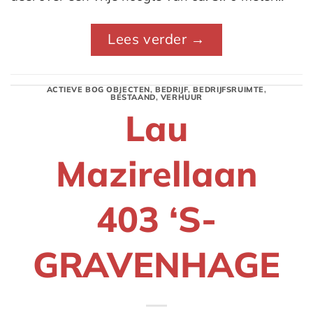
Lees verder
→
ACTIEVE BOG OBJECTEN
,
BEDRIJF
,
BEDRIJFSRUIMTE
,
BESTAAND
,
VERHUUR
Lau
Mazirellaan
403 ‘S-
GRAVENHAGE