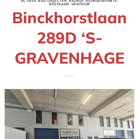
ACTIEVE BOG OBJECTEN
,
BEDRIJF
,
BEDRIJFSRUIMTE
,
BESTAAND
,
VERHUUR
Binckhorstlaan
289D ‘S-
GRAVENHAGE