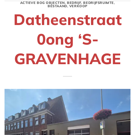
ACTIEVE BOG OBJECTEN
,
BEDRIJF
,
BEDRIJFSRUIMTE
,
BESTAAND
,
VERKOOP
Datheenstraat
0ong ‘S-
GRAVENHAGE