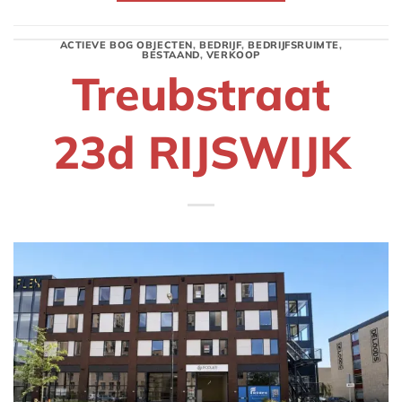
ACTIEVE BOG OBJECTEN
,
BEDRIJF
,
BEDRIJFSRUIMTE
,
BESTAAND
,
VERKOOP
Treubstraat
23d RIJSWIJK