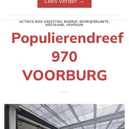
Lees verder
→
ACTIEVE BOG OBJECTEN
,
BEDRIJF
,
BEDRIJFSRUIMTE
,
BESTAAND
,
VERHUUR
Populierendreef
970
VOORBURG