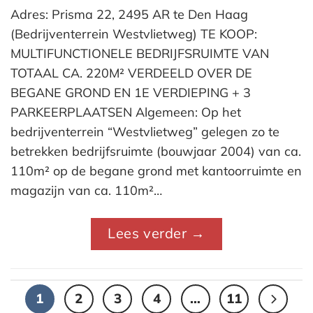
Adres: Prisma 22, 2495 AR te Den Haag
(Bedrijventerrein Westvlietweg) TE KOOP:
MULTIFUNCTIONELE BEDRIJFSRUIMTE VAN
TOTAAL CA. 220M² VERDEELD OVER DE
BEGANE GROND EN 1E VERDIEPING + 3
PARKEERPLAATSEN Algemeen: Op het
bedrijventerrein “Westvlietweg” gelegen zo te
betrekken bedrijfsruimte (bouwjaar 2004) van ca.
110m² op de begane grond met kantoorruimte en
magazijn van ca. 110m²…
Lees verder
→
1
2
3
4
…
11