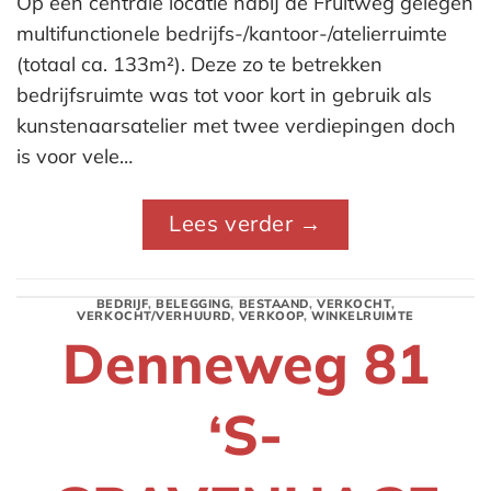
Op een centrale locatie nabij de Fruitweg gelegen
multifunctionele bedrijfs-/kantoor-/atelierruimte
(totaal ca. 133m²). Deze zo te betrekken
bedrijfsruimte was tot voor kort in gebruik als
kunstenaarsatelier met twee verdiepingen doch
is voor vele…
Lees verder
→
BEDRIJF
,
BELEGGING
,
BESTAAND
,
VERKOCHT
,
VERKOCHT/VERHUURD
,
VERKOOP
,
WINKELRUIMTE
Denneweg 81
‘S-