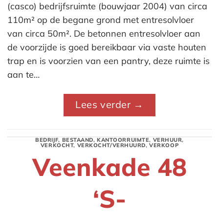
(casco) bedrijfsruimte (bouwjaar 2004) van circa
110m² op de begane grond met entresolvloer
van circa 50m². De betonnen entresolvloer aan
de voorzijde is goed bereikbaar via vaste houten
trap en is voorzien van een pantry, deze ruimte is
aan te…
Lees verder
→
BEDRIJF
,
BESTAAND
,
KANTOORRUIMTE
,
VERHUUR
,
VERKOCHT
,
VERKOCHT/VERHUURD
,
VERKOOP
Veenkade 48
‘S-