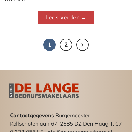
Lees verder
→
1
2
Contactgegevens
Burgemeester
Kolfschotenlaan 67, 2585 DZ Den Haag T:
07
0 323 0551
E:
info@delangemakelaars.nl