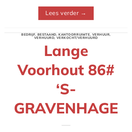
Lees verder
→
BEDRIJF
,
BESTAAND
,
KANTOORRUIMTE
,
VERHUUR
,
VERHUURD
,
VERKOCHT/VERHUURD
Lange
Voorhout 86#
‘S-
GRAVENHAGE