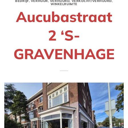
BEDRIJF
,
VERHUUR
,
VERHUURD
,
VERKOCHT/VERHUURD
,
WINKELRUIMTE
Aucubastraat
2 ‘S-
GRAVENHAGE